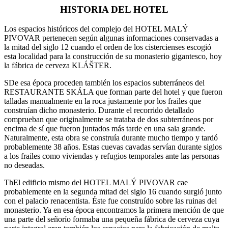
HISTORIA DEL HOTEL
Los espacios históricos del complejo del HOTEL MALÝ
PIVOVAR pertenecen según algunas informaciones conservadas a
la mitad del siglo 12 cuando el orden de los cistercienses escogió
esta localidad para la construcción de su monasterio gigantesco, hoy
la fábrica de cerveza KLÁŠTER.
SDe esa época proceden también los espacios subterráneos del
RESTAURANTE SKÁLA que forman parte del hotel y que fueron
talladas manualmente en la roca justamente por los frailes que
construían dicho monasterio. Durante el recorrido detallado
comprueban que originalmente se trataba de dos subterráneos por
encima de sí que fueron juntados más tarde en una sala grande.
Naturalmente, esta obra se construía durante mucho tiempo y tardó
probablemente 38 años. Estas cuevas cavadas servían durante siglos
a los frailes como viviendas y refugios temporales ante las personas
no deseadas.
ThEl edificio mismo del HOTEL MALÝ PIVOVAR cae
probablemente en la segunda mitad del siglo 16 cuando surgió junto
con el palacio renacentista. Éste fue construído sobre las ruinas del
monasterio. Ya en esa época encontramos la primera mención de que
una parte del señorío formaba una pequeña fábrica de cerveza cuya