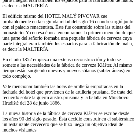
parte integral eran también los espacios para la fabricación de malta,
es decir la MALTERÍA.
El edificio mismo del HOTEL MALÝ PIVOVAR cae
probablemente en la segunda mitad del siglo 16 cuando surgió junto
con el palacio renacentista. Éste fue construído sobre las ruinas del
monasterio. Ya en esa época encontramos la primera mención de que
una parte del señorío formaba una pequeña fábrica de cerveza cuya
parte integral eran también los espacios para la fabricación de malta,
es decir la MALTERÍA.
En el año 1852 empieza una extensa reconstrucción y todo se
somete a las necesidades de la fábrica de cerveza Klášter. Al mismo
tiempo están surgiendo nuevos y nuevos sótanos (subterráneos) en
todo complejo.
Vale mencionar también las bolas de artillería empotradas en la
fachada del hotel que provienen de la artillería prusiana. Se trata del
recuerdo sobre la guerra austro-prusiana y la batalla en Mnichovo
Hradiště del 28 de junio 1866.
La nueva historia de la fábrica de cerveza Klášter se escribe desde
los años 90 del siglo pasado. Ésta decidió construir en el subterráneo
un restaurante cervecero que se hizo luego un objetivo ideal de
muchos visitantes.