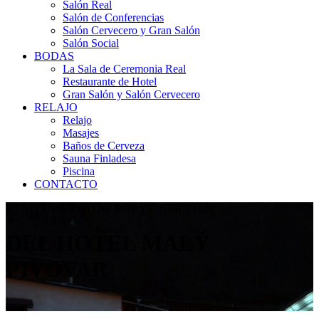
Salón Real
Salón de Conferencias
Salón Cervecero y Gran Salón
Salón Social
BODAS
La Sala de Ceremonia Real
Restaurante de Hotel
Gran Salón y Salón Cervecero
RELAJO
Relajo
Masajes
Baños de Cerveza
Sauna Finladesa
Piscina
CONTACTO
VENGAN A VISITARNOS Y DISFRUTEN
DEL HOTEL MALÝ
PIVOVAR