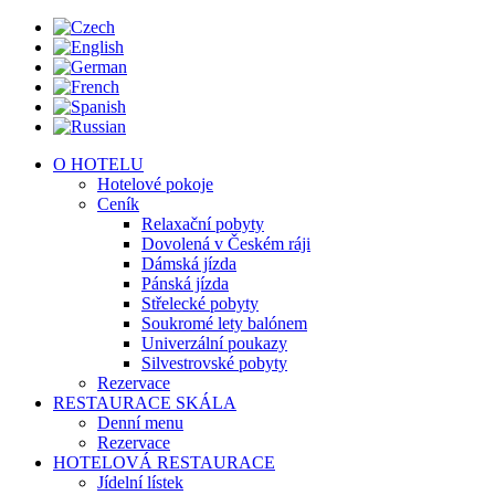
O HOTELU
Hotelové pokoje
Ceník
Relaxační pobyty
Dovolená v Českém ráji
Dámská jízda
Pánská jízda
Střelecké pobyty
Soukromé lety balónem
Univerzální poukazy
Silvestrovské pobyty
Rezervace
RESTAURACE SKÁLA
Denní menu
Rezervace
HOTELOVÁ RESTAURACE
Jídelní lístek