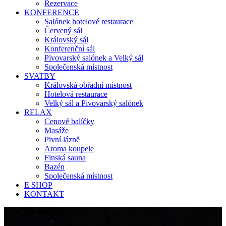
Rezervace
KONFERENCE
Salónek hotelové restaurace
Červený sál
Královský sál
Konferenční sál
Pivovarský salónek a Velký sál
Společenská místnost
SVATBY
Královská obřadní místnost
Hotelová restaurace
Velký sál a Pivovarský salónek
RELAX
Cenové balíčky
Masáže
Pivní lázně
Aroma koupele
Finská sauna
Bazén
Společenská místnost
E SHOP
KONTAKT
Přijeďte k nám a užijte si