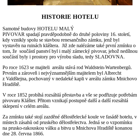
HISTORIE HOTELU
Samotné budovy HOTELU MALÝ
PIVOVAR spadají pravděpodobně do druhé poloviny 16. století,
kdy vznikly spolu se stavbou renesančního zámku, jenž byl
vystavěn na ruinách kláštera. Již zde nalézáme také první zmínku o
tom, že součástí panství byl i malý zámecký pivovar, jehož nedílnou
součástí byly i prostory pro výrobu sladu, tedy SLADOVNA.
Po roce 1623 se majiteli areálu stává rod Waldstein-Wartenbergů.
Prvním a zároveň i nejvýznamnějším majitelem byl Albrecht
z Valdštejna, pochovaný v nedaleké kapli v areálu zámku Mnichovo
Hradiště.
V roce 1852 probíhá rozsáhlá přestavba a vše se podřizuje potřebám
pivovaru Klášter. Přitom vznikají postupně další a další rozsáhlá
sklepení v celém areálu.
Za zmínku také stojí zazděné dělostřelecké koule ve fasádě hotelu, v
místech zásahů od pruského dělostřelectva. Jedná se o vzpomínku
na prusko-rakouskou válku a bitvu u Mnichova Hradiště konanou
dne 28. června 1866.