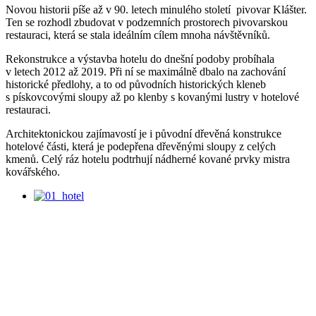
Novou historii píše až v 90. letech minulého století pivovar Klášter.
Ten se rozhodl zbudovat v podzemních prostorech pivovarskou
restauraci, která se stala ideálním cílem mnoha návštěvníků.
Rekonstrukce a výstavba hotelu do dnešní podoby probíhala
v letech 2012 až 2019. Při ní se maximálně dbalo na zachování
historické předlohy, a to od původních historických kleneb
s pískovcovými sloupy až po klenby s kovanými lustry v hotelové
restauraci.
Architektonickou zajímavostí je i původní dřevěná konstrukce
hotelové části, která je podepřena dřevěnými sloupy z celých
kmenů. Celý ráz hotelu podtrhují nádherné kované prvky mistra
kovářského.