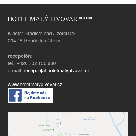
HOTEL MALÝ PIVOVAR ****
Klášter Hradiště nad Jizerou 22
294 15 República Checa
(Mladá Boleslav, Turnov, Bakov nad Jizerou, Liberec)
recepción
:
tel.: +420 702 136 980
e-mail:
recepce[at]hotelmalypivovar.cz
www.hotelmalypivovar.cz