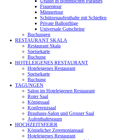
Urlaub in Böhmischen Paradies
Frauentour
Männertour
Schützenaufenthalte mit Schießen
Private Ballonflüge
Universale Gutscheine
Buchungen
RESTAURANT SKALA
Restaurant Skala
Speisekarte
Buchung
HOTELEIGENES RESTAURANT
Hoteleigenes Restaurant
Speisekarte
Buchung
TAGUNGEN
Salon im Hoteleigenen Restaurant
Roter Saal
Königssaal
Konferenzsaal
Brauhaus-Salon und Grosser Saal
Aufenthaltrsraum
HOCHZEITSFEIER
Königlicher Zeremoniansaal
Hoteleigenes Restaurant