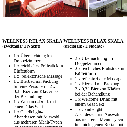
WELLNESS RELAX SKÁLA
WELLNESS RELAX SKÁLA
(zweitägig/ 1 Nacht)
(dreitägig / 2 Nächte)
1 x Übernachtung im
2 x Übernachtung im
Doppelzimmer
Doppelzimmer
1 x reichliches Frühstück in
2 x reichliches Frühstück in
Büffettform
Büffettform
1 x reflektorische Massage
1 x reflektorische Massage
1 x Bierbad mit Packung
1 x Bierbad mit Packung +
für eine Personen + 2 x
2 x 0,3 l Bier von Klášter
0,3 l Bier von Klášter bei
bei der Behandlung
der Behandlung
1 x Welcome-Drink mit
1 x Welcome-Drink mit
einem Glas Sekt
einem Glas Sekt
1 x Candlelight-
1 x Candlelight-
Abendessen mit Auswahl
Abendessen mit Auswahl
aus mehreren Menü-Typen
aus mehreren Menü-Typen
im hoteleigenen Restaurant