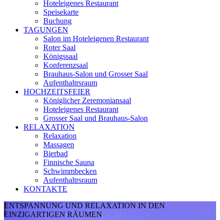
Hoteleigenes Restaurant
Speisekarte
Buchung
TAGUNGEN
Salon im Hoteleigenen Restaurant
Roter Saal
Königssaal
Konferenzsaal
Brauhaus-Salon und Grosser Saal
Aufenthaltrsraum
HOCHZEITSFEIER
Königlicher Zeremoniansaal
Hoteleigenes Restaurant
Grosser Saal und Brauhaus-Salon
RELAXATION
Relaxation
Massagen
Bierbad
Finnische Sauna
Schwimmbecken
Aufenthaltrsraum
KONTAKTE
ENTSPANNUNG UND RELAXATION IN DEN
EINZIGARTIGEN RÄUMEN