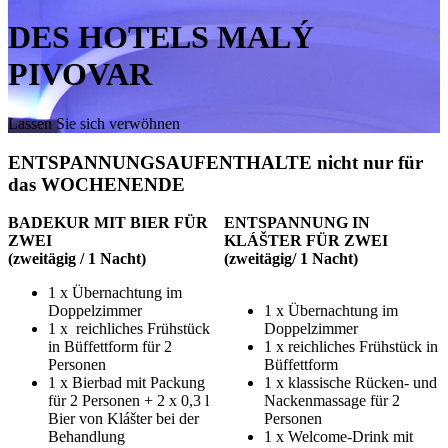
DES HOTELS MALÝ
PIVOVAR
Lassen Sie sich verwöhnen
ENTSPANNUNGSAUFENTHALTE nicht nur für
das WOCHENENDE
BADEKUR MIT BIER FÜR
ENTSPANNUNG IN
ZWEI
KLÁŠTER FÜR ZWEI
(zweitägig / 1 Nacht)
(zweitägig/ 1 Nacht)
1 x Übernachtung im
Doppelzimmer
1 x Übernachtung im
1 x reichliches Frühstück
Doppelzimmer
in Büffettform für 2
1 x reichliches Frühstück in
Personen
Büffettform
1 x Bierbad mit Packung
1 x klassische Rücken- und
für 2 Personen + 2 x 0,3 l
Nackenmassage für 2
Bier von Klášter bei der
Personen
Behandlung
1 x Welcome-Drink mit