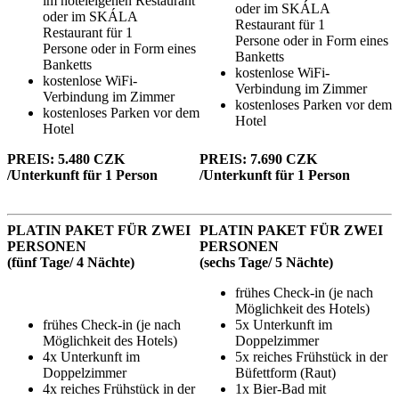
im hoteleigenen Restaurant
oder im SKÁLA
oder im SKÁLA
Restaurant für 1
Restaurant für 1
Persone oder in Form eines
Persone oder in Form eines
Banketts
Banketts
kostenlose WiFi-
kostenlose WiFi-
Verbindung im Zimmer
Verbindung im Zimmer
kostenloses Parken vor dem
kostenloses Parken vor dem
Hotel
Hotel
PREIS: 5.480 CZK
PREIS: 7.690 CZK
/Unterkunft für 1 Person
/Unterkunft für 1 Person
PLATIN PAKET FÜR ZWEI
PLATIN PAKET FÜR ZWEI
PERSONEN
PERSONEN
(fünf Tage/ 4 Nächte)
(sechs Tage/ 5 Nächte)
frühes Check-in (je nach
Möglichkeit des Hotels)
frühes Check-in (je nach
5x Unterkunft im
Möglichkeit des Hotels)
Doppelzimmer
4x Unterkunft im
5x reiches Frühstück in der
Doppelzimmer
Büfettform (Raut)
4x reiches Frühstück in der
1x Bier-Bad mit