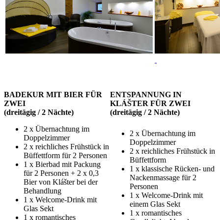
BADEKUR MIT BIER FÜR
ENTSPANNUNG IN
ZWEI
KLÁŠTER FÜR ZWEI
(dreitägig / 2 Nächte)
(dreitägig / 2 Nächte)
2 x Übernachtung im
2 x Übernachtung im
Doppelzimmer
Doppelzimmer
2 x reichliches Frühstück in
2 x reichliches Frühstück in
Büffettform für 2 Personen
Büffettform
1 x Bierbad mit Packung
1 x klassische Rücken- und
für 2 Personen + 2 x 0,3
Nackenmassage für 2
Bier von Klášter bei der
Personen
Behandlung
1 x Welcome-Drink mit
1 x Welcome-Drink mit
einem Glas Sekt
Glas Sekt
1 x romantisches
1 x romantisches