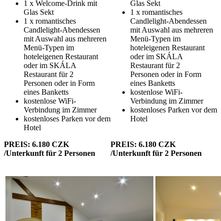
1 x Welcome-Drink mit
Glas Sekt
Glas Sekt
1 x romantisches
1 x romantisches
Candlelight-Abendessen
Candlelight-Abendessen
mit Auswahl aus mehreren
mit Auswahl aus mehreren
Menü-Typen im
Menü-Typen im
hoteleigenen Restaurant
hoteleigenen Restaurant
oder im SKÁLA
oder im SKÁLA
Restaurant für 2
Restaurant für 2
Personen oder in Form
Personen oder in Form
eines Banketts
eines Banketts
kostenlose WiFi-
kostenlose WiFi-
Verbindung im Zimmer
Verbindung im Zimmer
kostenloses Parken vor dem
kostenloses Parken vor dem
Hotel
Hotel
PREIS: 6.180 CZK
PREIS: 6.180 CZK
/Unterkunft für 2 Personen
/Unterkunft für 2 Personen