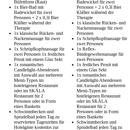
Büfettform (Raut)
Badewickel für zwei
1x Bier-Bad mit
Personen + 2 x 0,3l Bier
Badewickel für zwei
Klášter während der
Personen + 2 x 0,3l Bier
Therapie
Klášter während der
1x klassische Rücken- und
Therapie
Nackenmassage für zwei
1x klassische Rücken- und
Personen
Nackenmassage für zwei
1x Schröpfkopfmassage für
Personen
zwei Personen
1x Schröpfkopfmassage für
1x Reflex-
zwei Personen 1x festliches
Bindegewebemassage für
Prosit mit einem Glas Sekt
zwei Personen
1x romantisches
1x festliches Prosit mit
Candlelight-Abendessen
einem Glas Sekt
mit Auswahl aus mehreren
1x romantisches
Menü-Typen im
Candlelight-Abendessen
hoteleigenen Restaurant
mit Auswahl aus mehreren
oder im SKÁLA
Menü-Typen im
Restaurant für 2
hoteleigenen Restaurant
Personen oder in Form
oder im SKÁLA
eines Banketts
Restaurant für 2
Schwimmbecken und
Personen oder in Form
Sprudelbad jeden Tag zu
eines Banketts
reservierten Tageszeiten für
Schwimmbecken und
Hotelgäste kostenlos zur
Sprudelbad jeden Tag zu