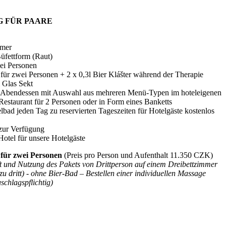
G FÜR PAARE
mmer
Büfettform (Raut)
wei Personen
für zwei Personen + 2 x 0,3l Bier Klášter während der Therapie
m Glas Sekt
t-Abendessen mit Auswahl aus mehreren Menü-Typen im hoteleigenen
staurant für 2 Personen oder in Form eines Banketts
d jeden Tag zu reservierten Tageszeiten für Hotelgäste kostenlos
zur Verfügung
otel für unsere Hotelgäste
 für zwei Personen
(Preis pro Person und Aufenthalt 11.350 CZK)
 und Nutzung des Pakets von Drittperson auf einem Dreibettzimmer
u dritt) - ohne Bier-Bad – Bestellen einer individuellen Massage
chlagspflichtig)