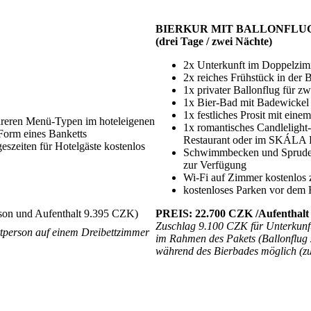
BIERKUR MIT BALLONFLU
(drei Tage / zwei Nächte)
2x Unterkunft im Doppelzi
2x reiches Frühstück in der 
1x privater Ballonflug für z
1x Bier-Bad mit Badewickel 
1x festliches Prosit mit eine
hreren Menü-Typen im hoteleigenen
1x romantisches Candleligh
Form eines Banketts
Restaurant oder im SKÁLA Re
szeiten für Hotelgäste kostenlos
Schwimmbecken und Sprudelba
zur Verfügung
Wi-Fi auf Zimmer kostenlos 
kostenloses Parken vor dem H
rson und Aufenthalt 9.395 CZK)
PREIS: 22.700 CZK /Aufenthalt
Zuschlag 9.100 CZK für Unterkunft
tperson auf einem Dreibettzimmer
im Rahmen des Pakets (Ballonflug z
während des Bierbades möglich (zus