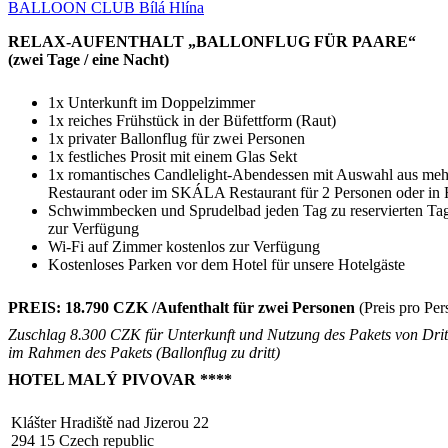
BALLOON CLUB Bílá Hlína
RELAX-AUFENTHALT „BALLONFLUG FÜR PAARE“
(zwei Tage / eine Nacht)
1x Unterkunft im Doppelzimmer
1x reiches Frühstück in der Büfettform (Raut)
1x privater Ballonflug für zwei Personen
1x festliches Prosit mit einem Glas Sekt
1x romantisches Candlelight-Abendessen mit Auswahl aus me
Restaurant oder im SKÁLA Restaurant für 2 Personen oder in 
Schwimmbecken und Sprudelbad jeden Tag zu reservierten Tage
zur Verfügung
Wi-Fi auf Zimmer kostenlos zur Verfügung
Kostenloses Parken vor dem Hotel für unsere Hotelgäste
PREIS: 18.790 CZK /Aufenthalt für zwei Personen
(Preis pro Pe
Zuschlag 8.300 CZK für Unterkunft und Nutzung des Pakets von Drit
im Rahmen des Pakets (Ballonflug zu dritt)
HOTEL MALÝ PIVOVAR ****
Klášter Hradiště nad Jizerou 22
294 15 Czech republic