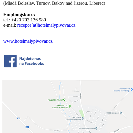
(Mladá Boleslav, Turnov, Bakov nad Jizerou, Liberec)
Empfangsbüro:
tel.: +420 702 136 980
e-mail:
recepce[at]hotelmalypivovar.cz
www.hotelmalypivovar.cz