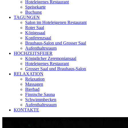
Hoteleigenes Restaurant
Speisekarte
Buchung
TAGUNGEN
Salon im Hoteleigenen Restaurant
Roter Saal
Königssaal
Konferenzsaal
Brauhaus-Salon und Grosser Saal
Aufenthaltrsraum
HOCHZEITSFEIER
Königlicher Zeremoniansaal
Hoteleigenes Restaurant
Grosser Saal und Brauhaus-Salon
RELAXATION
Relaxation
Massagen
Bierbad
Finnische Sauna
Schwimmbecken
Aufenthaltrsraum
KONTAKTE
KOMMEN SIE ZU UNS UND LASSEN SIE SICH GUT GEHEN